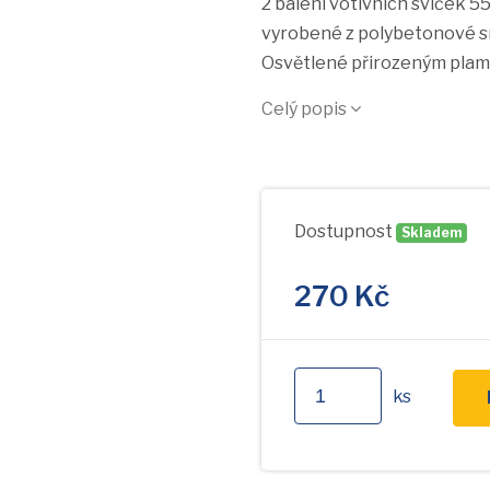
2 balení votivních svíček
vyrobené z polybetonové sm
Osvětlené přirozeným plame
Celý popis
Dostupnost
Skladem
270
Kč
ks