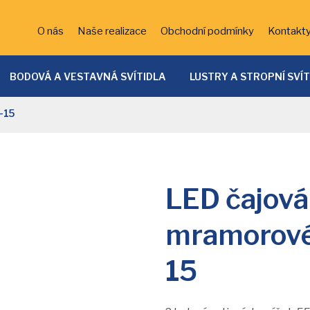
O nás
Naše realizace
Obchodní podmínky
Kontakt
BODOVÁ A VESTAVNÁ SVÍTIDLA
LUSTRY A STROPNÍ SVÍ
ĚTSKÁ SVÍTIDLA
KOUPELNOVÁ SVÍTIDLA
BATERIE
-15
VENKOVNÍ OSVĚTLENÍ
DEKORATIVNÍ OSVĚTLENÍ
LED 
SVÍTIDLA
LED čajová
mramorové
15