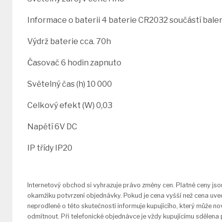
Informace o baterii 4 baterie CR2032 součástí bale
Výdrž baterie cca. 70h
Časovač 6 hodin zapnuto
Světelný čas (h) 10 000
Celkový efekt (W) 0,03
Napětí 6V DC
IP třídy IP20
Internetový obchod si vyhrazuje právo změny cen. Platné ceny jso
okamžiku potvrzení objednávky. Pokud je cena vyšší než cena uve
neprodleně o této skutečnosti informuje kupujícího, který může 
odmítnout. Při telefonické objednávce je vždy kupujícímu sdělena