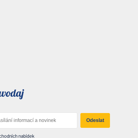
avodaj
Odeslat
chodních nabídek