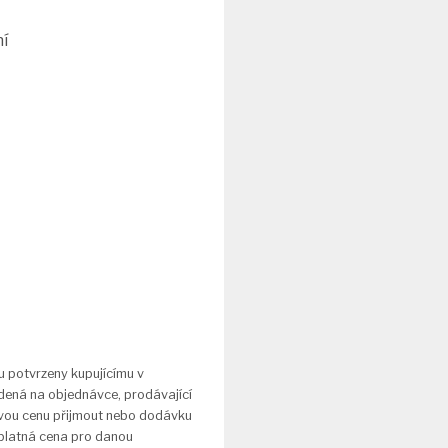
ní
u potvrzeny kupujícímu v
dená na objednávce, prodávající
novou cenu přijmout nebo dodávku
 platná cena pro danou