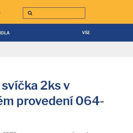
y
VŠE
TIDLA
SVÍTILNY A ČELOVKY
PÁSKY A PŘÍSLUŠENSTVÍ
 svíčka 2ks v
m provedení 064-