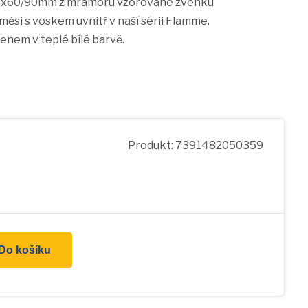
 55x60/90mm z mramoru vzorované zvenku
ěsi s voskem uvnitř v naší sérii Flamme.
nem v teplé bílé barvě.
Produkt: 7391482050359
Do košíku