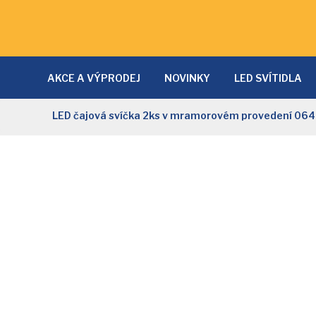
AKCE A VÝPRODEJ
NOVINKY
LED SVÍTIDLA
LAMPY A LAMPIČKY
SVĚTLA DO KUCHYNĚ
D
LED čajová svíčka 2ks v mramorovém provedení 064
NÁSTĚNNÁ SVÍTIDLA
PRODLUŽOVACÍ KABELY
NOČNÍ SVĚTLA
SVĚTELNÉ ZDROJE
SOLÁRNÍ 