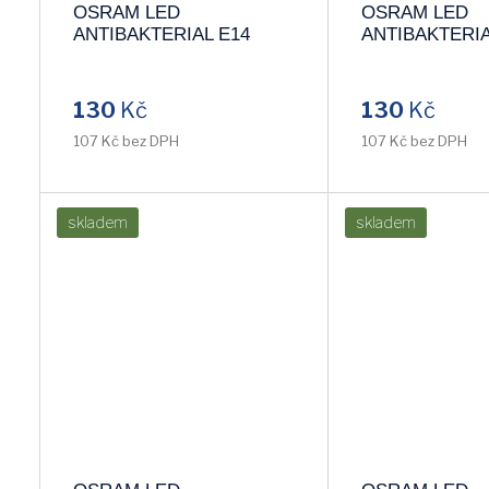
OSRAM LED
OSRAM LED
ANTIBAKTERIAL E14
ANTIBAKTERIA
5,5W/840 CLP40 miniglobe
10W/827 CLA75
studená 4000k
2700k
130
Kč
130
Kč
107 Kč bez DPH
107 Kč bez DPH
skladem
skladem