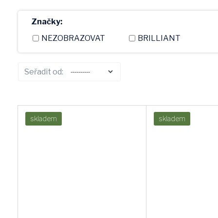
Značky:
NEZOBRAZOVAT
BRILLIANT
ECOLITE
RABALUX
Seřadit od:
PANLUX
GLOBO
FULGUR
EMOS
skladem
skladem
SKYLIGHTING
-
LED-POL
CALEX_NL
ESTO
NARVA
OSRAM
GENERAL_ELECTRIC