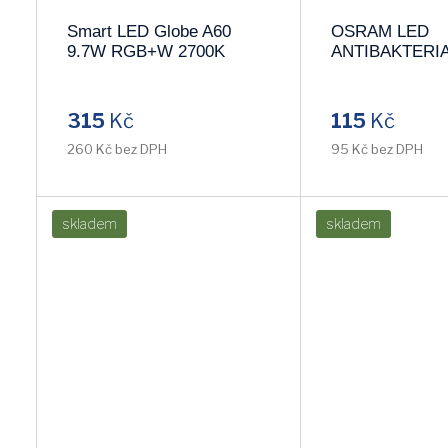
Smart LED Globe A60
OSRAM LED
9.7W RGB+W 2700K
ANTIBAKTERIA
5,5W/827 CLB4
teplá 2700k
315
Kč
115
Kč
260 Kč bez DPH
95 Kč bez DPH
skladem
skladem