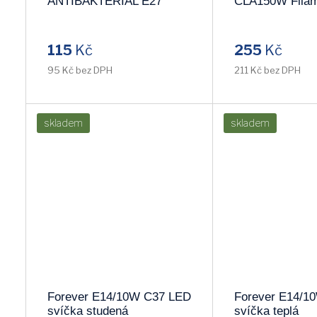
ANTIBAKTERIAL E27
CLA150W Filam
8,5W/840 CLA60W
teplá 2700k
studená 4000k
115
Kč
255
Kč
95 Kč bez DPH
211 Kč bez DPH
skladem
skladem
Forever E14/10W C37 LED
Forever E14/1
svíčka studená
svíčka teplá