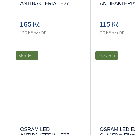
ANTIBAKTERIAL E27
ANTIBAKTERIA
13W/840 CLA100W
8,5W/827 CLA6
studená 4000k
2700k
165
Kč
115
Kč
136 Kč bez DPH
95 Kč bez DPH
skladem
skladem
OSRAM LED
OSRAM LED E2