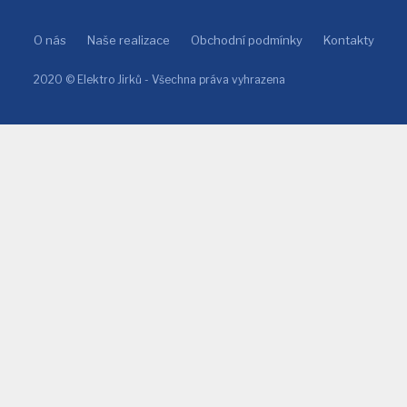
O nás
Naše realizace
Obchodní podmínky
Kontakty
2020 © Elektro Jirků - Všechna práva vyhrazena