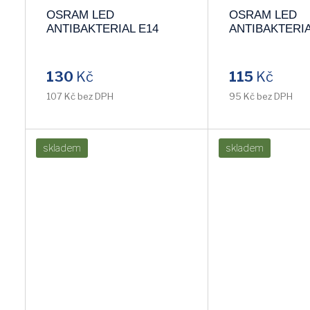
OSRAM LED
OSRAM LED
ANTIBAKTERIAL E14
ANTIBAKTERIA
5,5W/827 CLP40 miniglobe
5,5W/840 CLB4
teplá 2700k
studená 4000k
130
Kč
115
Kč
107 Kč bez DPH
95 Kč bez DPH
skladem
skladem