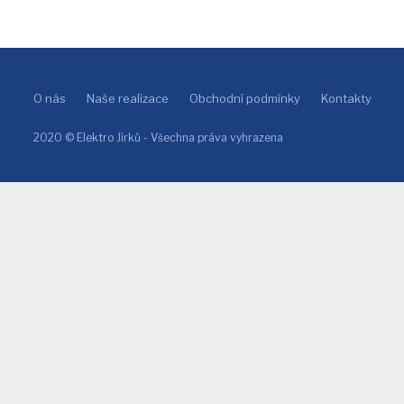
O nás
Naše realizace
Obchodní podmínky
Kontakty
2020 © Elektro Jirků - Všechna práva vyhrazena