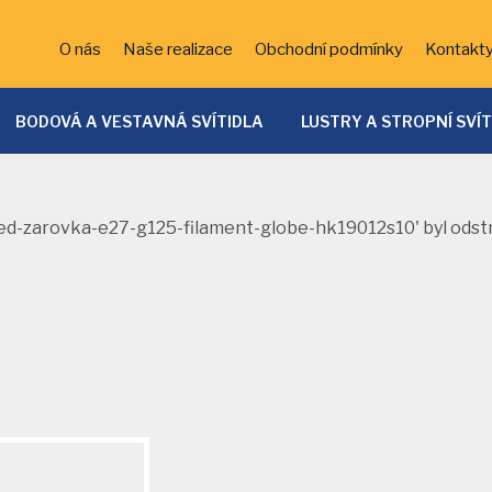
O nás
Naše realizace
Obchodní podmínky
Kontakt
BODOVÁ A VESTAVNÁ SVÍTIDLA
LUSTRY A STROPNÍ SVÍ
ĚTSKÁ SVÍTIDLA
KOUPELNOVÁ SVÍTIDLA
BATERIE
VENKOVNÍ OSVĚTLENÍ
DEKORATIVNÍ OSVĚTLENÍ
LED 
-led-zarovka-e27-g125-filament-globe-hk19012s10' byl odstr
SVÍTIDLA