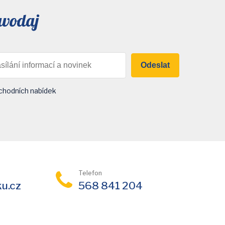
avodaj
Odeslat
chodních nabídek
Telefon
ku.cz
568 841 204