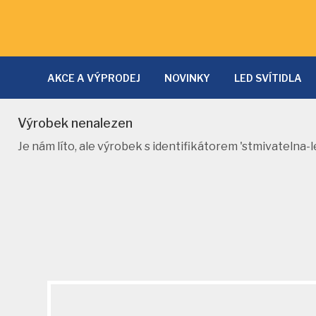
AKCE A VÝPRODEJ
NOVINKY
LED SVÍTIDLA
LAMPY A LAMPIČKY
SVĚTLA DO KUCHYNĚ
D
Výrobek nenalezen
NÁSTĚNNÁ SVÍTIDLA
PRODLUŽOVACÍ KABELY
Je nám líto, ale výrobek s identifikátorem 'stmivatelna
NOČNÍ SVĚTLA
SVĚTELNÉ ZDROJE
SOLÁRNÍ 