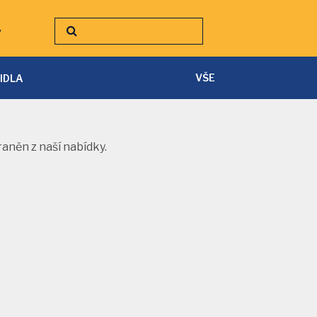
y
VŠE
TIDLA
SVÍTILNY A ČELOVKY
PÁSKY A PŘÍSLUŠENSTVÍ
aněn z naší nabídky.