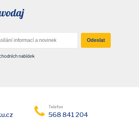
avodaj
Odeslat
chodních nabídek
Telefon
ku.cz
568 841 204