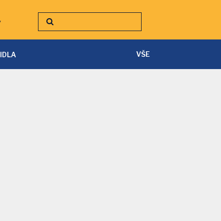
y
VŠE
TIDLA
SVÍTILNY A ČELOVKY
PÁSKY A PŘÍSLUŠENSTVÍ