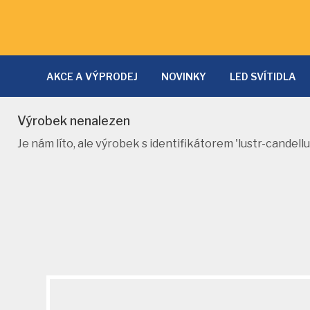
AKCE A VÝPRODEJ
NOVINKY
LED SVÍTIDLA
LAMPY A LAMPIČKY
SVĚTLA DO KUCHYNĚ
D
Výrobek nenalezen
NÁSTĚNNÁ SVÍTIDLA
PRODLUŽOVACÍ KABELY
Je nám líto, ale výrobek s identifikátorem 'lustr-candell
NOČNÍ SVĚTLA
SVĚTELNÉ ZDROJE
SOLÁRNÍ 