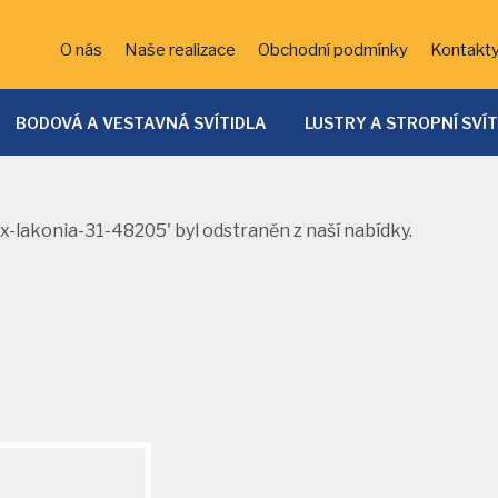
O nás
Naše realizace
Obchodní podmínky
Kontakt
BODOVÁ A VESTAVNÁ SVÍTIDLA
LUSTRY A STROPNÍ SVÍ
ĚTSKÁ SVÍTIDLA
KOUPELNOVÁ SVÍTIDLA
BATERIE
VENKOVNÍ OSVĚTLENÍ
DEKORATIVNÍ OSVĚTLENÍ
LED 
ux-lakonia-31-48205' byl odstraněn z naší nabídky.
SVÍTIDLA