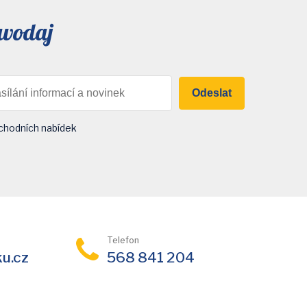
avodaj
Odeslat
chodních nabídek
Telefon
ku.cz
568 841 204