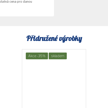
 platná cena pro danou
Přidružené výrobky
Akce -35%
skladem