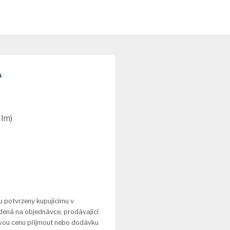
Á
 lm)
u potvrzeny kupujícímu v
dená na objednávce, prodávající
novou cenu přijmout nebo dodávku