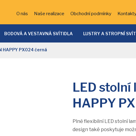
O nás
Naše realizace
Obchodní podmínky
Kontakt
BODOVÁ A VESTAVNÁ SVÍTIDLA
LUSTRY A STROPNÍ SVÍ
ĚTSKÁ SVÍTIDLA
KOUPELNOVÁ SVÍTIDLA
BATERIE
EN HAPPY PX024 černá
VENKOVNÍ OSVĚTLENÍ
DEKORATIVNÍ OSVĚTLENÍ
LED 
SVÍTIDLA
LED stolní
HAPPY PX
Plně flexibilní LED stolní l
design také poskytuje možno