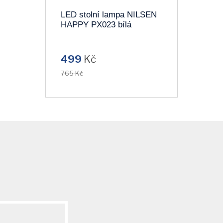
LED stolní lampa NILSEN
HAPPY PX023 bílá
499
Kč
765 Kč