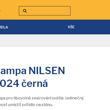
y
VŠE
TIDLA
SVÍTILNY A ČELOVKY
PÁSKY A PŘÍSLUŠENSTVÍ
 lampa NILSEN
024 černá
ampa pro libovolné směrování světla. Jedinečný
st umístit svítidlo na stěnu.