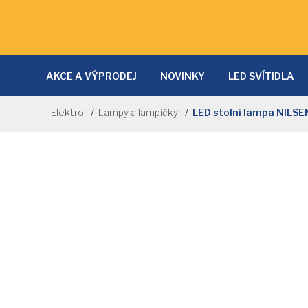
AKCE A VÝPRODEJ
NOVINKY
LED SVÍTIDLA
LAMPY A LAMPIČKY
SVĚTLA DO KUCHYNĚ
D
Elektro
Lampy a lampičky
LED stolní lampa NILS
NÁSTĚNNÁ SVÍTIDLA
PRODLUŽOVACÍ KABELY
NOČNÍ SVĚTLA
SVĚTELNÉ ZDROJE
SOLÁRNÍ 