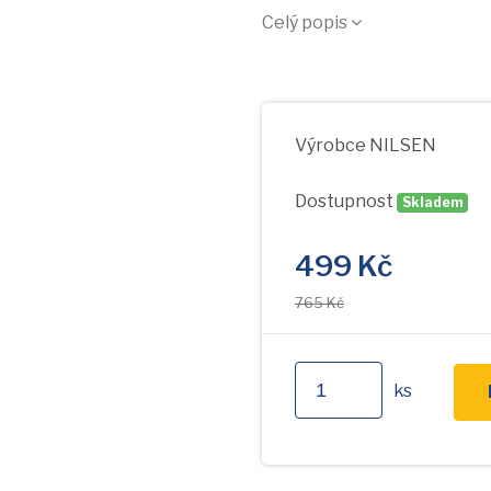
Celý popis
Výrobce
NILSEN
Dostupnost
Skladem
499
Kč
765 Kč
ks