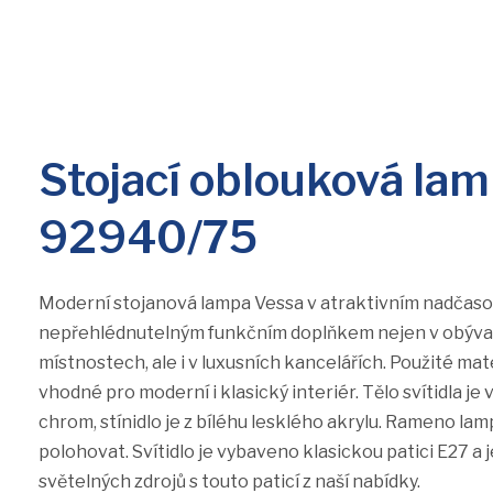
Stojací oblouková l
92940/75
Moderní stojanová lampa Vessa v atraktivním nadčas
nepřehlédnutelným funkčním doplňkem nejen v obýva
místnostech, ale i v luxusních kancelářích. Použité mat
vhodné pro moderní i klasický interiér. Tělo svítidla j
chrom, stínidlo je z bíléhu lesklého akrylu. Rameno lam
polohovat. Svítidlo je vybaveno klasickou patici E27 a
světelných zdrojů s touto paticí z naší nabídky.