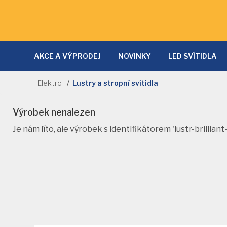
AKCE A VÝPRODEJ
NOVINKY
LED SVÍTIDLA
LAMPY A LAMPIČKY
SVĚTLA DO KUCHYNĚ
D
Elektro
Lustry a stropní svítidla
NÁSTĚNNÁ SVÍTIDLA
PRODLUŽOVACÍ KABELY
Výrobek nenalezen
NOČNÍ SVĚTLA
SVĚTELNÉ ZDROJE
SOLÁRNÍ 
Je nám líto, ale výrobek s identifikátorem 'lustr-brillia