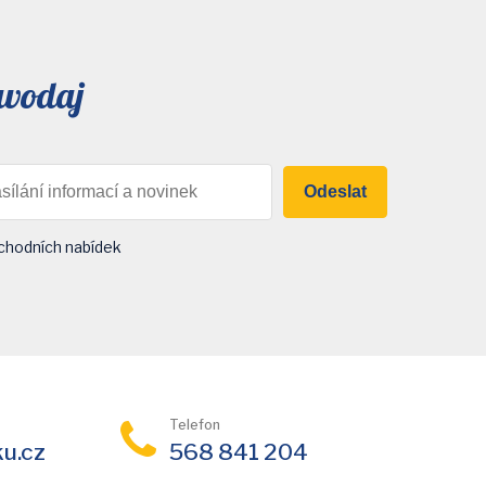
avodaj
Odeslat
chodních nabídek
Telefon
ku.cz
568 841 204