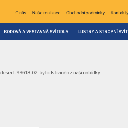
O nás
Naše realizace
Obchodní podmínky
Kontakt
BODOVÁ A VESTAVNÁ SVÍTIDLA
LUSTRY A STROPNÍ SVÍ
ĚTSKÁ SVÍTIDLA
KOUPELNOVÁ SVÍTIDLA
BATERIE
VENKOVNÍ OSVĚTLENÍ
DEKORATIVNÍ OSVĚTLENÍ
LED 
SVÍTIDLA
nt-desert-93618-02' byl odstraněn z naší nabídky.