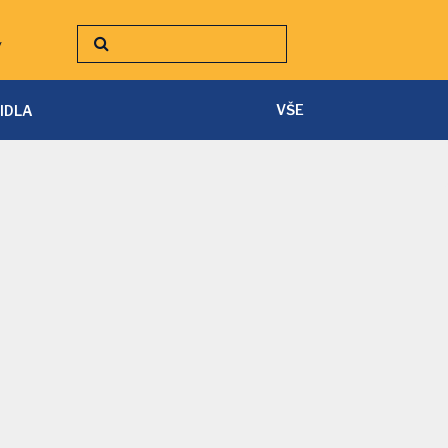
y
VŠE
TIDLA
SVÍTILNY A ČELOVKY
PÁSKY A PŘÍSLUŠENSTVÍ