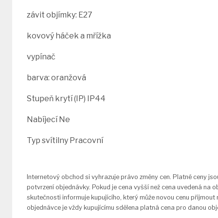
závit objímky: E27
kovový háček a mřížka
vypínač
barva: oranžová
Stupeň krytí (IP) IP44
Nabíjecí Ne
Typ svítilny Pracovní
Internetový obchod si vyhrazuje právo změny cen. Platné ceny js
potvrzení objednávky. Pokud je cena vyšší než cena uvedená na o
skutečnosti informuje kupujícího, který může novou cenu přijmout
objednávce je vždy kupujícímu sdělena platná cena pro danou ob