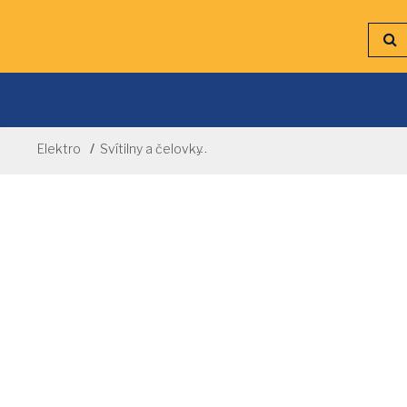
Elektro
Svítilny a čelovky
Montážní přenosná lampa 1 x