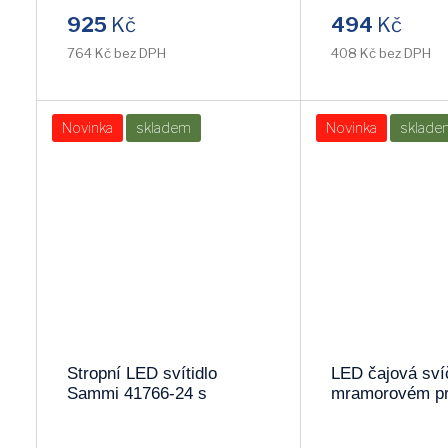
KUS!!
925
Kč
494
Kč
RENDL
ALDEX
764 Kč bez DPH
408 Kč bez DPH
MILAGRO
GREENLUX
Novinka
skladem
Novinka
sklade
STEINHAUER
EDYLIT
FARO
ESTO
SEARCHLIGHT
ULTRA_LIGHT
PLATINET
ZN_XX
GTV
DUOLLA
Stropní LED svítidlo
LED čajová sví
SKOFF
F.A.N.
Sammi 41766-24 s
mramorovém pr
možností volby barvy
064-15
světla (3000-4500-6000K)
FINELUX
PAULMANN