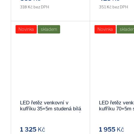
318 Kč bez DPH
351 Kč bez DPH
Novinka
skladem
Novinka
sklade
LED řetěz venkovní v
LED řetěz venk
kufříku 35+5m studená bílá
kufříku 70+5m 
KKL500C/WH !!POSLEDNÍ
KKL1000C/WH
KUS!!
1 325
Kč
1 955
Kč