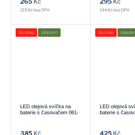
265
Kč
295
Kč
219 Kč bez DPH
244 Kč bez DPH
LEDONTIME
ARCHILIGHT
Novinka
skladem
Novinka
sklade
LED olejová svíčka na
LED olejová sv
baterie s časovačem 061-
baterie s časo
29
30
385
Kč
425
Kč