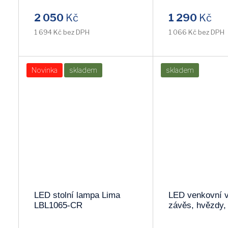
2 050
Kč
1 290
Kč
SKYLIGHTING
VITALUX
1 694 Kč bez DPH
1 066 Kč bez DPH
SPOTLIGHT
NILSEN
PALNAS
LEMIR
Novinka
skladem
skladem
MASSIVE
LUMINEX
PLASS
COMPOLUX
LENA
BRILONER
TRIO
KLAUSEN
LED stolní lampa Lima
LED venkovní 
NIPEKO
TRACON
LBL1065-CR
závěs, hvězdy,
123LED, IP44, 
BODEK
IMMAX
bílá 1V227-4 