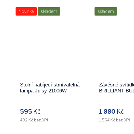
Novinka
skladem
skladem
Stolní nabíjecí stmívatelná
Závěsné svítidl
lampa Julsy 21006W
BRILLIANT BU
93429/29
595
Kč
1 880
Kč
492 Kč bez DPH
1 554 Kč bez DPH