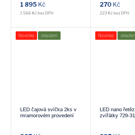
1 895
Kč
270
Kč
SIGMA
PAVEXIM
1 566 Kč bez DPH
223 Kč bez DPH
KRISLAMP
SENTI
Novinka
skladem
Novinka
sklade
HALLUX
BEMKO
LAMPGUSTAF
KOBI
OSMONT
V-TAC
OSRAM
TK-LIGHTING
PROFILITE
HADEX
LED čajová svíčka 2ks v
LED nano řetěz
mramorovém provedení
zvířátky 729-31
LAMPEX
VENTI
064-14
s časovačem
BATERIECENTRUM
WOFI