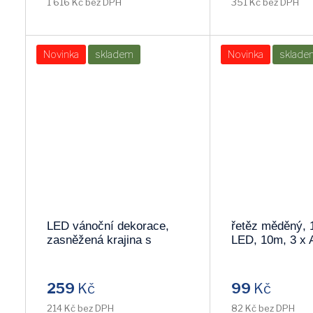
1 616 Kč bez DPH
351 Kč bez DPH
Novinka
skladem
Novinka
sklade
LED vánoční dekorace,
řetěz měděný, 
zasněžená krajina s
LED, 10m, 3 x 
domkem, 18cm, 10x LED,
světlo 1V54-
2x AAA 1V264
259
Kč
99
Kč
214 Kč bez DPH
82 Kč bez DPH