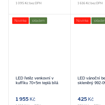
1 095 Kč bez DPH
1 616 Kč bez DPH
Novinka
skladem
Novinka
sklade
LED řetěz venkovní v
LED vánoční b
kufříku 70+5m teplá bílá
skleněný 992-0
KKL1000C/WW
1 955
Kč
425
Kč