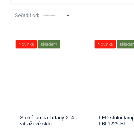
ARGUS
ECOLITE
Seřadit od:
PREZENT
EGLO
BRILUM
PANLUX
Novinka
skladem
Novinka
sklade
LAMKUR
PHILIPS
REALITY
TIPA
GLOBO
SOLIGHT
FULGUR
EDI_EGLO
SOMOGYI
PERENZ
Stolní lampa Tiffany 214 -
LED stolní lam
vitrážové sklo
LBL1225-BI
OPPLE
KANLUX