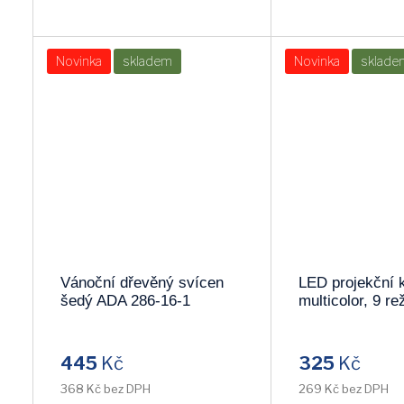
Novinka
skladem
Novinka
sklade
Vánoční dřevěný svícen
LED projekční 
šedý ADA 286-16-1
multicolor, 9 re
otáčení, USB, 
1V220
445
Kč
325
Kč
368 Kč bez DPH
269 Kč bez DPH