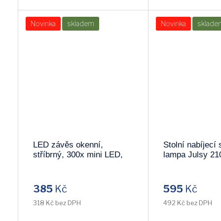
Novinka
skladem
Novinka
sklade
LED závěs okenní,
Stolní nabíjecí
stříbrný, 300x mini LED,
lampa Julsy 2
časovač, 8 funkcí, USB
1V10
385
Kč
595
Kč
318 Kč bez DPH
492 Kč bez DPH