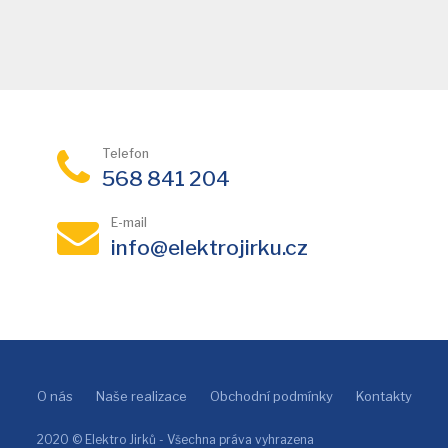
Telefon
568 841 204
E-mail
info@elektrojirku.cz
O nás
Naše realizace
Obchodní podmínky
Kontakty
2020 © Elektro Jirků - Všechna práva vyhrazena