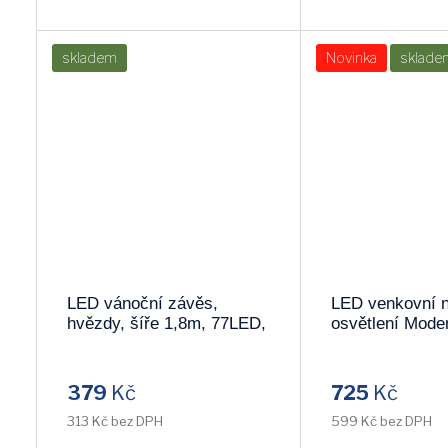
skladem
Novinka
sklade
LED vánoční závěs,
LED venkovní 
hvězdy, šíře 1,8m, 77LED,
osvětlení Mode
IP20, 3xAA, USB 1V227
680lm, 120°, č
WO800-B
379
Kč
725
Kč
313 Kč bez DPH
599 Kč bez DPH