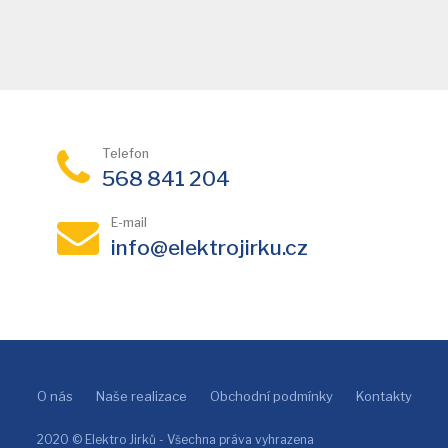
Telefon
568 841 204
E-mail
info@elektrojirku.cz
O nás
Naše realizace
Obchodní podmínky
Kontakty
2020 © Elektro Jirků - Všechna práva vyhrazena