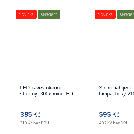
Novinka
skladem
Novinka
sklade
LED závěs okenní,
Stolní nabíjecí
stříbrný, 300x mini LED,
lampa Julsy 2
časovač, 8 funkcí, USB
1V10
385
Kč
595
Kč
318 Kč bez DPH
492 Kč bez DPH