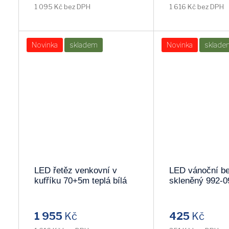
1 095 Kč bez DPH
1 616 Kč bez DPH
Novinka
skladem
Novinka
sklade
LED řetěz venkovní v
LED vánoční b
kufříku 70+5m teplá bílá
skleněný 992-0
KKL1000C/WW
1 955
Kč
425
Kč