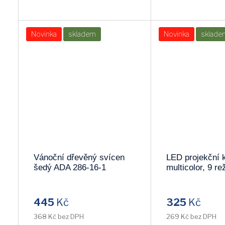
Novinka
skladem
Novinka
sklade
Vánoční dřevěný svícen
LED projekční 
šedý ADA 286-16-1
multicolor, 9 re
otáčení, USB, 
1V220
445
Kč
325
Kč
368 Kč bez DPH
269 Kč bez DPH