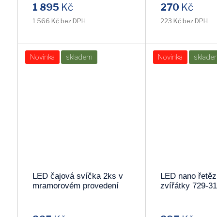
1 895
Kč
270
Kč
SIGMA
PAVEXIM
1 566 Kč bez DPH
223 Kč bez DPH
KRISLAMP
SENTI
Novinka
skladem
Novinka
sklade
HALLUX
BEMKO
LAMPGUSTAF
KOBI
OSMONT
V-TAC
OSRAM
TK-LIGHTING
PROFILITE
HADEX
LED čajová svíčka 2ks v
LED nano řetěz
mramorovém provedení
zvířátky 729-31
LAMPEX
VENTI
064-14
s časovačem
BATERIECENTRUM
WOFI