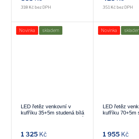
318 Kč bez DPH
351 Kč bez DPH
Novinka
skladem
Novinka
sklade
LED řetěz venkovní v
LED řetěz venk
kufříku 35+5m studená bílá
kufříku 70+5m 
KKL500C/WH !!POSLEDNÍ
KKL1000C/WH
KUS!!
1 325
Kč
1 955
Kč