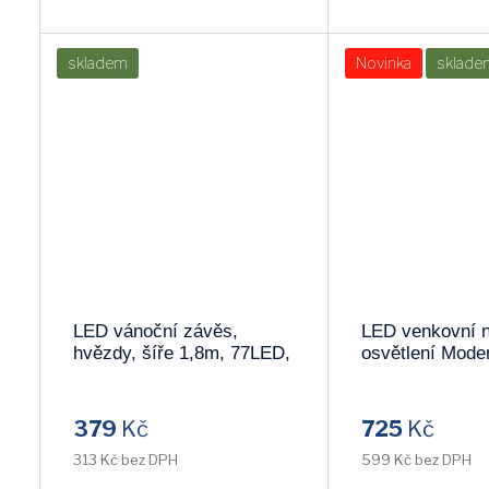
skladem
Novinka
sklade
LED vánoční závěs,
LED venkovní 
hvězdy, šíře 1,8m, 77LED,
osvětlení Mode
IP20, 3xAA, USB 1V227
680lm, 120°, č
WO800-B
379
Kč
725
Kč
313 Kč bez DPH
599 Kč bez DPH