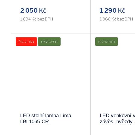
2 050
Kč
1 290
Kč
SKYLIGHTING
VITALUX
1 694 Kč bez DPH
1 066 Kč bez DPH
SPOTLIGHT
NILSEN
PALNAS
LEMIR
Novinka
skladem
skladem
MASSIVE
LUMINEX
PLASS
COMPOLUX
LENA
BRILONER
TRIO
KLAUSEN
LED stolní lampa Lima
LED venkovní 
NIPEKO
TRACON
LBL1065-CR
závěs, hvězdy,
123LED, IP44, 
BODEK
IMMAX
bílá 1V227-4 