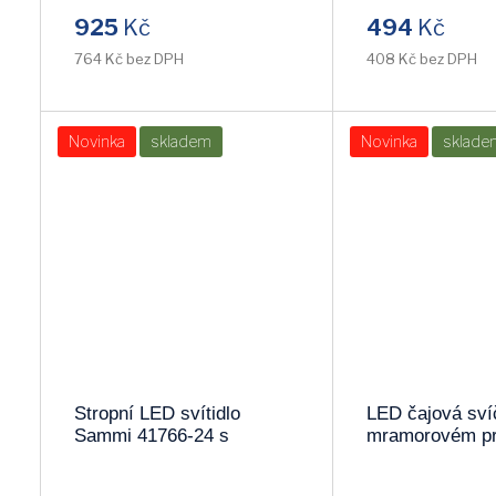
KUS!!
925
Kč
494
Kč
RENDL
ALDEX
764 Kč bez DPH
408 Kč bez DPH
MILAGRO
GREENLUX
Novinka
skladem
Novinka
sklade
STEINHAUER
EDYLIT
FARO
ESTO
SEARCHLIGHT
ULTRA_LIGHT
PLATINET
ZN_XX
GTV
DUOLLA
Stropní LED svítidlo
LED čajová sví
SKOFF
F.A.N.
Sammi 41766-24 s
mramorovém pr
možností volby barvy
064-15
světla (3000-4500-6000K)
FINELUX
PAULMANN