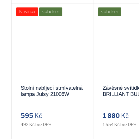
Novinka
skladem
skladem
Stolní nabíjecí stmívatelná
Závěsné svítidl
lampa Julsy 21006W
BRILLIANT BU
93429/29
595
Kč
1 880
Kč
492 Kč bez DPH
1 554 Kč bez DPH