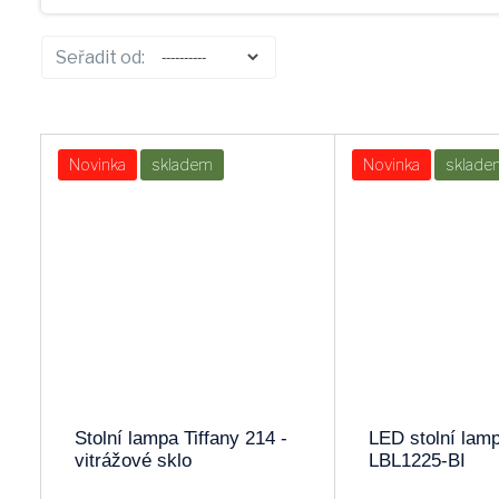
ARGUS
ECOLITE
Seřadit od:
PREZENT
EGLO
BRILUM
PANLUX
Novinka
skladem
Novinka
sklade
LAMKUR
PHILIPS
REALITY
TIPA
GLOBO
SOLIGHT
FULGUR
EDI_EGLO
SOMOGYI
PERENZ
Stolní lampa Tiffany 214 -
LED stolní lam
vitrážové sklo
LBL1225-BI
OPPLE
KANLUX