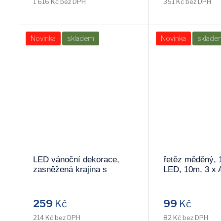
1 616 Kč bez DPH
351 Kč bez DPH
Novinka
skladem
Novinka
sklade
LED vánoční dekorace,
řetěz měděný, 
zasněžená krajina s
LED, 10m, 3 x 
domkem, 18cm, 10x LED,
světlo 1V54-
2x AAA 1V264
259
Kč
99
Kč
214 Kč bez DPH
82 Kč bez DPH