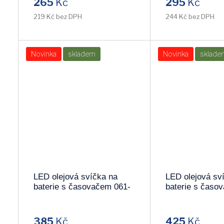
265
Kč
295
Kč
219 Kč bez DPH
244 Kč bez DPH
LEDONTIME
ARCHILIGHT
Novinka
skladem
Novinka
sklade
LED olejová svíčka na
LED olejová sv
baterie s časovačem 061-
baterie s časo
29
30
385
Kč
425
Kč