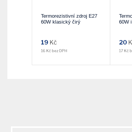
Termorezistivní zdroj E27
Termo
60W klasický čirý
60W i
DOPRODEJ
DOP
19
Kč
20
K
16 Kč bez DPH
17 Kč 