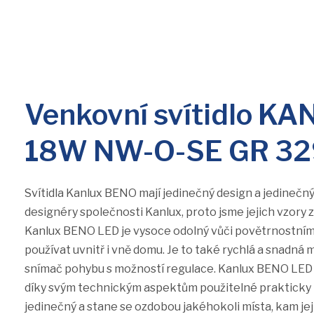
Venkovní svítidlo K
18W NW-O-SE GR 3
Svítidla Kanlux BENO mají jedinečný design a jedinečný
designéry společnosti Kanlux, proto jsme jejich vzory 
Kanlux BENO LED je vysoce odolný vůči povětrnostní
používat uvnitř i vně domu. Je to také rychlá a snadná
snímač pohybu s možností regulace. Kanlux BENO LED je
díky svým technickým aspektům použitelné prakticky k
jedinečný a stane se ozdobou jakéhokoli místa, kam j