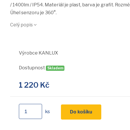
/ 1400lm / IP54. Materiál je plast, barva je grafit. R
Úhel senzoru je 360°.
Celý popis
Výrobce
KANLUX
Dostupnost
Skladem
1 220
Kč
ks
Do košíku