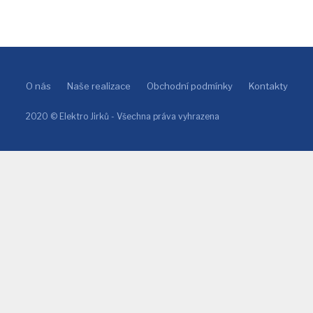
O nás
Naše realizace
Obchodní podmínky
Kontakty
2020 © Elektro Jirků - Všechna práva vyhrazena