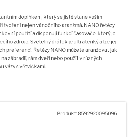
antním doplňkem, který se jistě stane vašim
i tvoření nejen vánočního aranžmá. NANO řetězy
nkovní použití a disponují funkcí časovače, který je
ího zdroje. Světelný drátek je ultratenký a lze jej
ních preferencí. Řetězy NANO můžete aranžovat jak
 na zábradlí, rám dveří nebo použít v různých
u vázy s větvičkami.
Produkt: 8592920095096