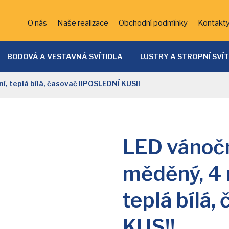
O nás
Naše realizace
Obchodní podmínky
Kontakt
BODOVÁ A VESTAVNÁ SVÍTIDLA
LUSTRY A STROPNÍ SVÍ
ĚTSKÁ SVÍTIDLA
KOUPELNOVÁ SVÍTIDLA
BATERIE
í, teplá bílá, časovač !!POSLEDNÍ KUS!!
VENKOVNÍ OSVĚTLENÍ
DEKORATIVNÍ OSVĚTLENÍ
LED 
SVÍTIDLA
LED vánočn
měděný, 4 m
teplá bílá
KUS!!