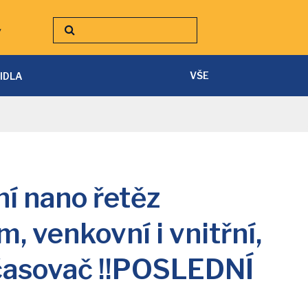
y
VŠE
TIDLA
SVÍTILNY A ČELOVKY
PÁSKY A PŘÍSLUŠENSTVÍ
í nano řetěz
, venkovní i vnitřní,
, časovač !!POSLEDNÍ