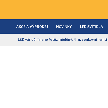
AKCE A VÝPRODEJ
NOVINKY
LED SVÍTIDLA
LAMPY A LAMPIČKY
SVĚTLA DO KUCHYNĚ
D
LED vánoční nano řetěz měděný, 4 m, venkovní i vnitřn
NÁSTĚNNÁ SVÍTIDLA
PRODLUŽOVACÍ KABELY
NOČNÍ SVĚTLA
SVĚTELNÉ ZDROJE
SOLÁRNÍ 