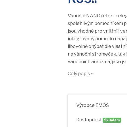
Vánoční NANO řetěz je eleg
spolehlivým pomocníkem př
jsou vhodné pro vnitřní i ve
integrovaný přímo do napájec
libovolně ohýbat dle vlast
na vánoční stromeček, tak i
vánočních aranžmá, jako jso
Celý popis
Výrobce
EMOS
Dostupnost
Skladem