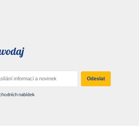
avodaj
Odeslat
chodních nabídek