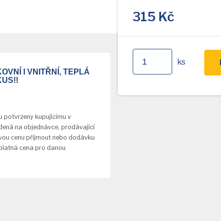
315
Kč
ks
VNÍ I VNITŘNÍ, TEPLÁ
KUS!!
u potvrzeny kupujícímu v
dená na objednávce, prodávající
novou cenu přijmout nebo dodávku
 platná cena pro danou