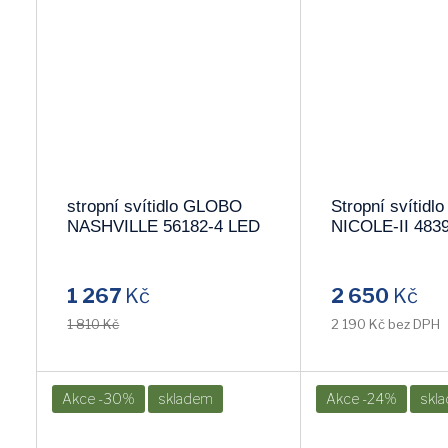
stropní svítidlo GLOBO
Stropní svítid
NASHVILLE 56182-4 LED
NICOLE-II 483
1 267
Kč
2 650
Kč
1 810 Kč
2 190 Kč bez DPH
Akce -30%
skladem
Akce -24%
skl