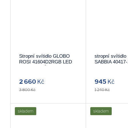
Stropní svítidlo GLOBO
stropní svítid
ROSI 41604D2RGB LED
SABBIA 40417-
!!POSLEDNÍ KUS!!
2 660
Kč
945
Kč
3 800 Kč
1 240 Kč
skladem
skladem