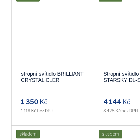
stropní svítidlo BRILLIANT
Stropní svítid
CRYSTAL CLER
STARSKY DL-
G94317/15 LED
1 350
Kč
4 144
Kč
1 116 Kč bez DPH
3 425 Kč bez DPH
skladem
skladem