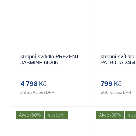
stropní svítidlo PREZENT
stropní svítid
JASMINE 66206
PATRICIA 2464
4 798
Kč
799
Kč
3 965 Kč bez DPH
660 Kč bez DPH
Akce -50%
skladem
Akce -30%
skl