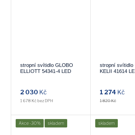
stropní svítidlo GLOBO
stropní svítid
ELLIOTT 54341-4 LED
KELII 41614 L
2 030
Kč
1 274
Kč
1 678 Kč bez DPH
1 820 Kč
Akce -30%
skladem
skladem