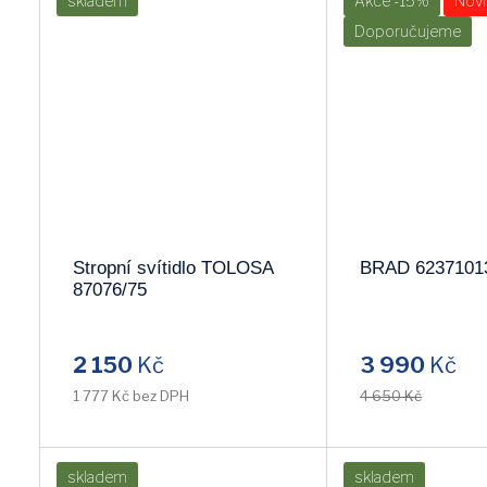
skladem
Akce -15%
Novi
Doporučujeme
TRIO
NOWODVORSKI
LUXERA
TK-LIGHTING
DALEN
Stropní svítidlo TOLOSA
BRAD 6237101
87076/75
2 150
Kč
3 990
Kč
1 777 Kč bez DPH
4 650 Kč
skladem
skladem