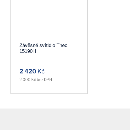
Závěsné svítidlo Theo
15190H
2 420
Kč
2 000 Kč bez DPH