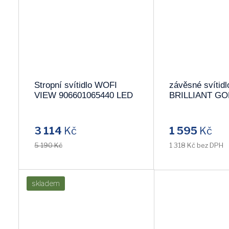
Stropní svítidlo WOFI
závěsné svítidl
VIEW 906601065440 LED
BRILLIANT G
64476/86 !!PO
KUS!!
3 114
Kč
1 595
Kč
5 190 Kč
1 318 Kč bez DPH
skladem