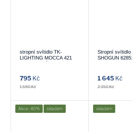
stropní svítidlo TK-
Stropní svítidl
LIGHTING MOCCA 421
SHOGUN 6285
!!POSLEDNÍ KUS!!
795
Kč
1 645
Kč
1 590 Kč
2 350 Kč
Akce -40%
skladem
skladem