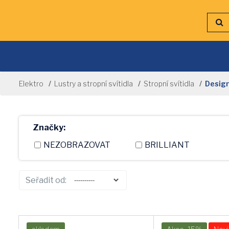
Elektro
Lustry a stropní svítidla
Stropní svítidla
Design
Značky:
NEZOBRAZOVAT
BRILLIANT
RABALUX
PREZENT
Seřadit od:
LAMKUR
GLOBO
SPOTLIGHT
LIS