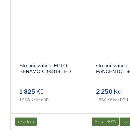
Stropní svítidlo EGLO
stropní svítidl
BERAMO-C 96819 LED
PANCENTO1 9
!!POSLEDNÍ KUS!!
!!POSLEDNÍ KU
1 825
Kč
2 250
Kč
1 508 Kč bez DPH
1 860 Kč bez DPH
skladem
Akce -30%
skl