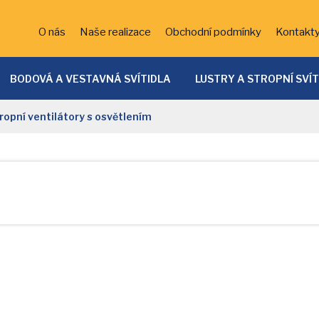
O nás
Naše realizace
Obchodní podmínky
Kontakt
BODOVÁ A VESTAVNÁ SVÍTIDLA
LUSTRY A STROPNÍ SVÍ
ĚTSKÁ SVÍTIDLA
KOUPELNOVÁ SVÍTIDLA
BATERIE
ropní ventilátory s osvětlením
VENKOVNÍ OSVĚTLENÍ
DEKORATIVNÍ OSVĚTLENÍ
LED 
SVÍTIDLA