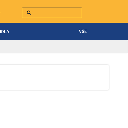
y
VŠE
TIDLA
SVÍTILNY A ČELOVKY
PÁSKY A PŘÍSLUŠENSTVÍ