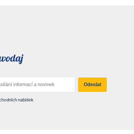
avodaj
Odeslat
chodních nabídek