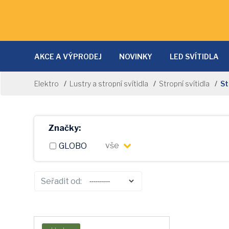
AKCE A VÝPRODEJ
NOVINKY
LED SVÍTIDLA
LAMPY A LAMPIČKY
SVĚTLA DO KUCHYNĚ
D
Elektro
Lustry a stropní svítidla
Stropní svítidla
St
NÁSTĚNNÁ SVÍTIDLA
PRODLUŽOVACÍ KABELY
NOČNÍ SVĚTLA
SVĚTELNÉ ZDROJE
SOLÁRNÍ 
Značky:
vše
GLOBO
Seřadit od: