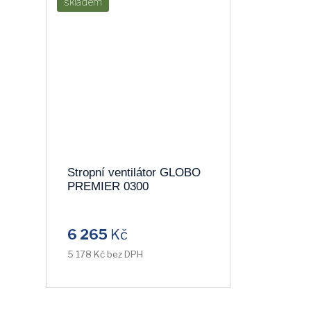
skladem
Stropní ventilátor GLOBO
PREMIER 0300
6 265
Kč
5 178 Kč bez DPH